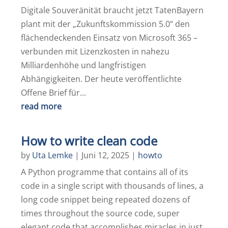
Digitale Souveränität braucht jetzt TatenBayern
plant mit der „Zukunftskommission 5.0“ den
flächendeckenden Einsatz von Microsoft 365 –
verbunden mit Lizenzkosten in nahezu
Milliardenhöhe und langfristigen
Abhängigkeiten. Der heute veröffentlichte
Offene Brief für...
read more
How to write clean code
by
Uta Lemke
|
Juni 12, 2025
|
howto
A Python programme that contains all of its
code in a single script with thousands of lines, a
long code snippet being repeated dozens of
times throughout the source code, super
elegant code that accomplishes miracles in just