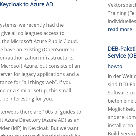
Keycloak to Azure AD
Vektorspeic
Training (F
individuell
Systems, we recently had the
read more
 give all colleagues access to
 the Microsoft Azure Public Cloud.
DEB-Paket
we have an existing (OpenSource)
Service (O
on/authorization infrastructure,
 Microsoft Azure, but consists of an
howto
rver for legacy applications and a
In der Welt 
tance for “all things web”. If you
sind DEB-Pa
e or a similar setup, this small
Software zu 
be interesting for you.
bieten eine 
Möglichkeit
nterwebs there are 100s of guides to
andere Kom
ft Azure Directory (Azure AD) as an
installieren
vider (IdP) in Keycloak. But we want
Build Servic