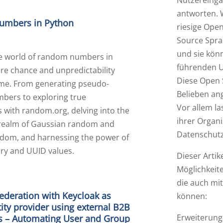
Nutzereinga
antworten. W
mbers in Python
riesige Ope
Source Spra
und sie kön
he world of random numbers in
führenden U
re chance and unpredictability
Diese Open
me. From generating pseudo-
Belieben an
ers to exploring true
Vor allem la
with random.org, delving into the
ihrer Organ
 realm of Gaussian random and
Datenschutz
dom, and harnessing the power of
ary and UUID values.
Dieser Artik
Möglichkeite
die auch mi
ederation with Keycloak as
können:
ity provider using external B2B
Erweiterung
s – Automating User and Group