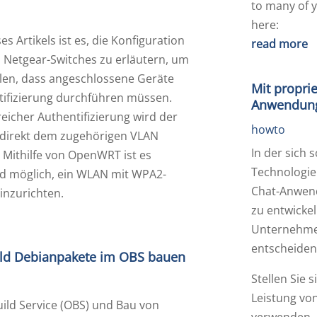
to many of y
here:
es Artikels ist es, die Konfiguration
read more
 Netgear-Switches zu erläutern, um
llen, dass angeschlossene Geräte
Mit proprie
tifizierung durchführen müssen.
Anwendun
eicher Authentifizierung wird der
howto
 direkt dem zugehörigen VLAN
In der sich 
 Mithilfe von OpenWRT ist es
Technologiel
d möglich, ein WLAN mit WPA2-
Chat-Anwend
inzurichten.
zu entwickel
Unternehme
entscheidend
ild Debianpakete im OBS bauen
Stellen Sie 
Leistung vo
ild Service (OBS) und Bau von