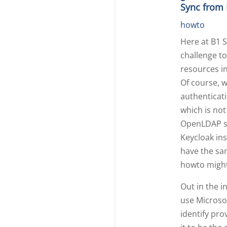
Sync from 
howto
Here at B1 
challenge to
resources in
Of course, 
authenticati
which is not
OpenLDAP se
Keycloak ins
have the sam
howto might 
Out in the i
use Microso
identify pro