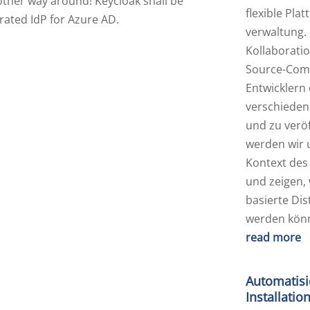
 other way around! Keycloak shall be
flexible Pla
rated IdP for Azure AD.
verwaltung. 
Kollaborati
Source-Comm
Entwicklern
verschiedene
und zu veröf
werden wir 
Kontext des
und zeigen, 
basierte Dis
werden kön
read more
Automatisi
Installatio