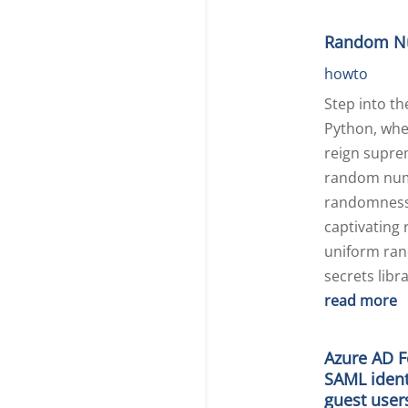
Random Nu
howto
Step into t
Python, whe
reign supre
random numb
randomness 
captivating
uniform ran
secrets libr
read more
Azure AD F
SAML ident
guest user