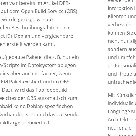
verwenden, h
ten war bereits im Artikel DEB-
Interaktion
 auf dem Open Build Service (OBS)
Klienten un
 wurde gezeigt, wie aus
verbessern. 
den Beschreibungsdateien ein
können Sie 
ket für Debian und vergleichbare
nicht nur a
en erstellt werden kann.
sondern au
aufgebaute Pakete, die z. B. nur ein
und Empfehl
n/Scripte im Dateisystem ablegen
an Personal
 dies aber auch einfacher, wenn
und -treue u
RPM Paket existiert und im OBS
untrschiedl
. Dazu wird das Tool debbuild
Mit Künstlic
 welches der OBS automatisch zum
individualis
sobald keine Debian-spezifischen
Language Mo
vorhanden sind und das passende
Architektur
ildtarget definiert ist.
neuronalen 