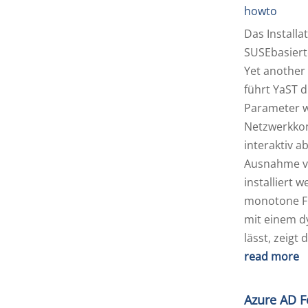
howto
Das Install
SUSEbasiert
Yet another 
führt YaST d
Parameter wi
Netzwerkkon
interaktiv a
Ausnahme vo
installiert 
monotone Fl
mit einem d
lässt, zeigt 
read more
Azure AD F