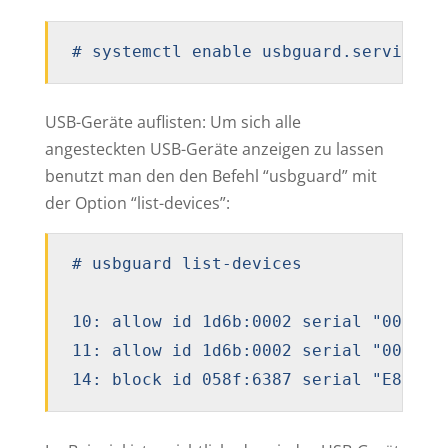
# systemctl enable usbguard.service
USB-Geräte auflisten: Um sich alle
angesteckten USB-Geräte anzeigen zu lassen
benutzt man den den Befehl “usbguard” mit
der Option “list-devices”:
# usbguard list-devices

10: allow id 1d6b:0002 serial "0000:0
11: allow id 1d6b:0002 serial "0000:0
14: block id 058f:6387 serial "E84615