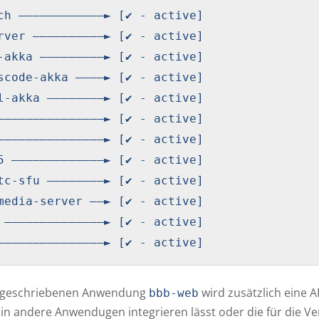
ch ————————————► [✔ - active]

rver ——————————► [✔ - active]

-akka —————————► [✔ - active]

scode-akka ————► [✔ - active]

l-akka ————————► [✔ - active]

———————————————► [✔ - active]

———————————————► [✔ - active]

5 —————————————► [✔ - active]

tc-sfu ————————► [✔ - active]

media-server ——► [✔ - active]

 ——————————————► [✔ - active]

va geschriebenen Anwendung
wird zusätzlich eine AP
bbb-web
 in andere Anwendugen integrieren lässt oder die für die