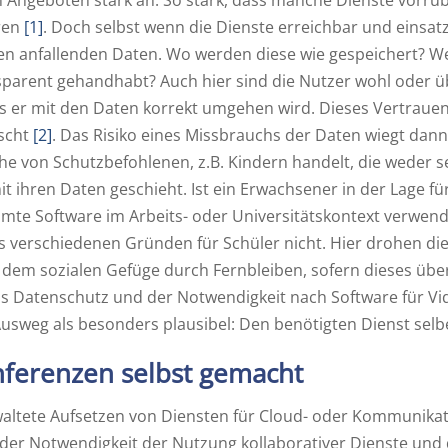
n Angeboten stark an. So stark, dass manche Dienste vorrü
ren
[1]
. Doch selbst wenn die Dienste erreichbar und einsatzb
n anfallenden Daten. Wo werden diese wie gespeichert? We
parent gehandhabt? Auch hier sind die Nutzer wohl oder ü
s er mit den Daten korrekt umgehen wird. Dieses Vertrauen
scht
[2]
. Das Risiko eines Missbrauchs der Daten wiegt dan
e von Schutzbefohlenen, z.B. Kindern handelt, die weder s
t ihren Daten geschieht. Ist ein Erwachsener in der Lage f
mte Software im Arbeits- oder Universitätskontext verwende
s verschiedenen Gründen für Schüler nicht. Hier drohen die
dem sozialen Gefüge durch Fernbleiben, sofern dieses über
s Datenschutz und der Notwendigkeit nach Software für V
Ausweg als besonders plausibel: Den benötigten Dienst selb
ferenzen selbst gemacht
waltete Aufsetzen von Diensten für Cloud- oder Kommunika
er Notwendigkeit der Nutzung kollaborativer Dienste und