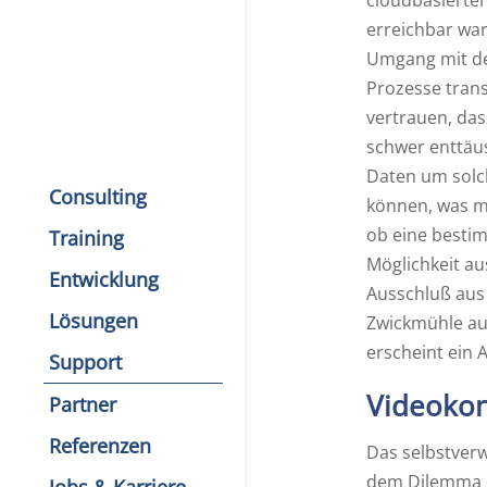
cloudbasierte
erreichbar wa
Umgang mit de
Prozesse trans
vertrauen, das
schwer enttäu
Daten um solch
Consulting
können, was mi
ob eine bestim
Training
Möglichkeit au
Entwicklung
Ausschluß aus 
Lösungen
Zwickmühle au
erscheint ein 
Support
Videokon
Partner
Referenzen
Das selbstver
dem Dilemma d