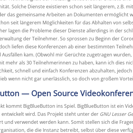
tät. Solche Dienste existieren schon seit längerem, z.B. mi
er das gemeinsame Arbeiten an Dokumenten ermöglicht wird
hon seit längerem Möglichkeiten für das Abhalten von sel
her lagen die Probleme dieser Dienste allerdings in der schl
waltung der Teilnehmer. So sprossen zu Beginn der Corona
och liefen diese Konferenzen ab einer bestimmten Teilnehm
Ausfällen kam. (Obwohl mir Gerüchte zugetragen wurden, da
t mehr als 30 Teilnehmerinnen zu haben, kann ich dies nicht
chkeit, schnell und einfach Konferenzen abzuhalten, jedoch 
ieb wenn nicht gar unerlässlich, so doch von großem Vorteil
utton — Open Source Videokonferen
t kommt BigBlueButton ins Spiel. BigBlueButton ist ein Vi
 entwickelt wird. Das Projekt steht unter der
GNU Lesser Gen
ert und verwendet werden kann. Somit stellen sich die Frage
rganisation, die die Instanz betreibt, selbst über diese verfü