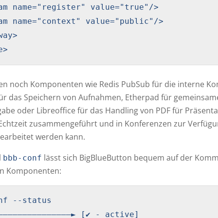
am name="register" value="true"/>

am name="context" value="public"/>

ay>

e>
ufen noch Komponenten wie Redis PubSub für die interne 
für das Speichern von Aufnahmen, Etherpad für gemeinsame
gabe oder Libreoffice für das Handling von PDF für Präsent
Echtzeit zusammengeführt und in Konferenzen zur Verfügung 
earbeitet werden kann.
l
lässt sich BigBlueButton bequem auf der Komma
bbb-conf
ten Komponenten:
nf --status

———————————————► [✔ - active]
