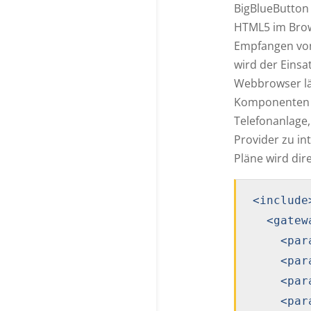
BigBlueButton 
HTML5 im Bro
Empfangen von
wird der Einsa
Webbrowser läu
Komponenten z
Telefonanlage,
Provider zu in
Pläne wird dir
<include>
  <gatew
    <par
    <par
    <par
    <par