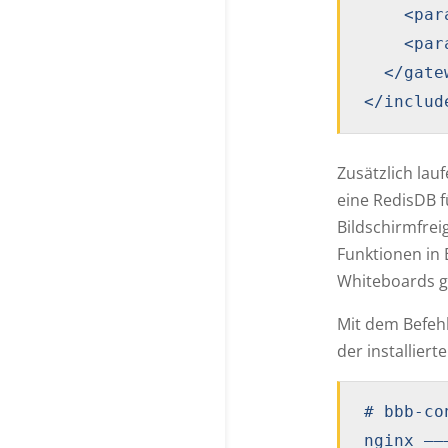
    <par
    <par
  </gatew
</includ
Zusätzlich la
eine RedisDB 
Bildschirmfrei
Funktionen in 
Whiteboards g
Mit dem Befeh
der installier
# bbb-co
nginx ——