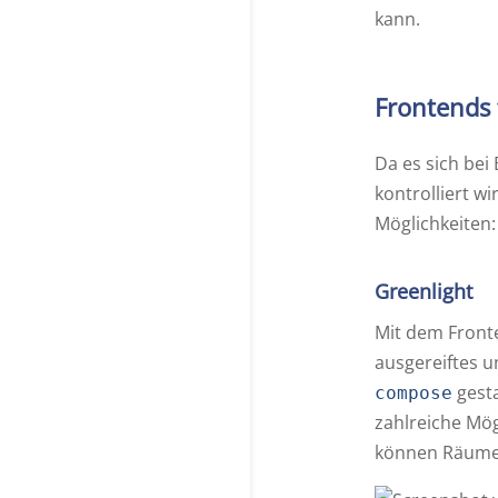
kann.
Frontends 
Da es sich bei
kontrolliert w
Möglichkeiten:
Greenlight
Mit dem Fronte
ausgereiftes 
gesta
compose
zahlreiche Mö
können Räume 