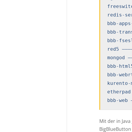
freeswit
redis-se
bbb-apps
bbb-tran
bbb-fses
red5 ———
mongod —
bbb-html
bbb-webr
kurento-
etherpad
Mit der in Ja
BigBlueButton