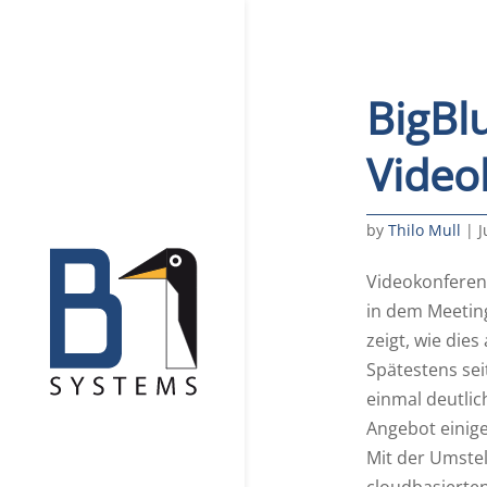
BigBl
Video
by
Thilo Mull
|
J
Videokonferenz
in dem Meetin
zeigt, wie die
Spätestens se
einmal deutlic
Angebot einige
Mit der Umstel