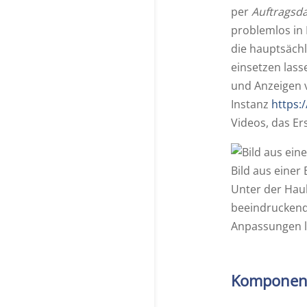
per
Auftragsd
problemlos in
die hauptsächl
einsetzen las
und Anzeigen v
Instanz
https:
Videos, das E
Bild aus einer
Unter der Haub
beeindruckend
Anpassungen l
Komponent