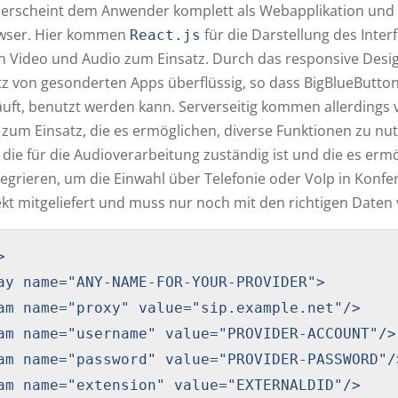
erscheint dem Anwender komplett als Webapplikation und läu
wser. Hier kommen
für die Darstellung des Int
React.js
 Video und Audio zum Einsatz. Durch das responsive Desig
tz von gesonderten Apps überflüssig, so dass BigBlueButton
ft, benutzt werden kann. Serverseitig kommen allerdings 
um Einsatz, die es ermöglichen, diverse Funktionen zu nu
 die für die Audioverarbeitung zuständig ist und die es erm
tegrieren, um die Einwahl über Telefonie oder VoIp in Konfe
ekt mitgeliefert und muss nur noch mit den richtigen Date


ay name="ANY-NAME-FOR-YOUR-PROVIDER">

am name="proxy" value="sip.example.net"/>

am name="username" value="PROVIDER-ACCOUNT"/>

am name="password" value="PROVIDER-PASSWORD"/>
am name="extension" value="EXTERNALDID"/>
