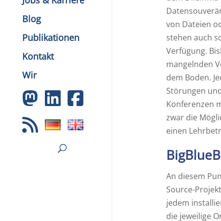
Jobs & Karriere
Datensouveräni
Blog
von Dateien od
Publikationen
stehen auch sc
Verfügung. Bis
Kontakt
mangelnden Ver
Wir
dem Boden. Jed
Störungen und 
Konferenzen mi
zwar die Mögli
einen Lehrbetr
BigBlueB
An diesem Punk
Source-Projekt
jedem installi
die jeweilige O