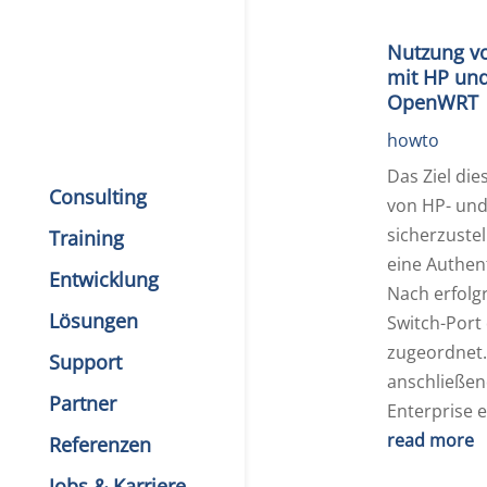
Nutzung vo
mit HP und
OpenWRT
howto
Das Ziel dies
Consulting
von HP- und
sicherzuste
Training
eine Authen
Entwicklung
Nach erfolgr
Lösungen
Switch-Port
zugeordnet.
Support
anschließen
Partner
Enterprise e
read more
Referenzen
Jobs & Karriere