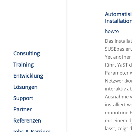
Automatis
Installatio
howto
Das Install
SUSEbasiert
Consulting
Yet another 
Training
führt YaST d
Parameter wi
Entwicklung
Netzwerkkon
Lösungen
interaktiv a
Ausnahme v
Support
installiert 
Partner
monotone Fl
Referenzen
mit einem d
lässt, zeigt 
Jobs & Karriere