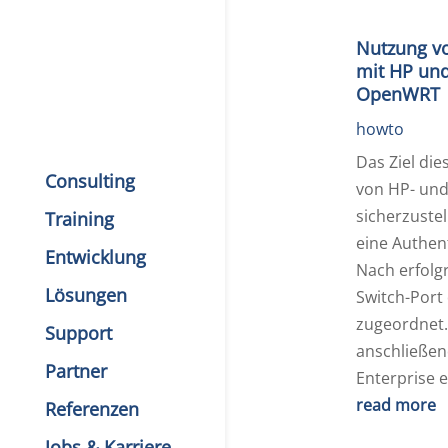
Nutzung vo
mit HP und
OpenWRT
howto
Das Ziel dies
Consulting
von HP- und
sicherzuste
Training
eine Authen
Entwicklung
Nach erfolgr
Lösungen
Switch-Port
zugeordnet.
Support
anschließen
Partner
Enterprise e
read more
Referenzen
Jobs & Karriere