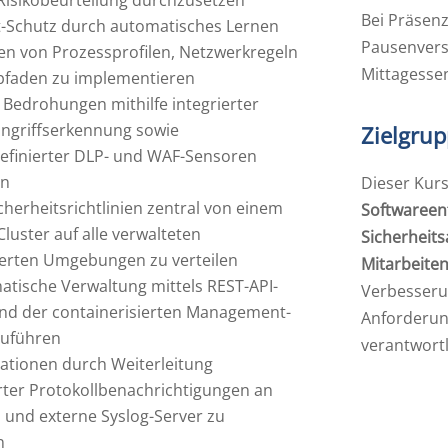
Bei Präsenz
t-Schutz durch automatisches Lernen
Pausenvers
en von Prozessprofilen, Netzwerkregeln
Mittagessen
pfaden zu implementieren
 Bedrohungen mithilfe integrierter
ngriffserkennung sowie
Zielgru
efinierter DLP- und WAF-Sensoren
en
Dieser Kurs
cherheitsrichtlinien zentral von einem
Softwareent
luster auf alle verwalteten
Sicherheit
erten Umgebungen zu verteilen
Mitarbeite
tische Verwaltung mittels REST-API-
Verbesseru
und der containerisierten Management-
Anforderung
zuführen
verantwortl
ationen durch Weiterleitung
rter Protokollbenachrichtigungen an
und externe Syslog-Server zu
n