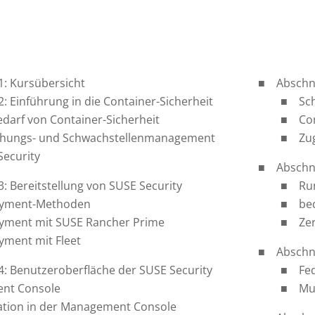
1: Kursübersicht
Abschni
2: Einführung in die Container-Sicherheit
Sc
darf von Container-Sicherheit
Co
hungs- und Schwachstellenmanagement
Zu
Security
Abschni
3: Bereitstellung von SUSE Security
Ru
yment-Methoden
be
yment mit SUSE Rancher Prime
Ze
yment mit Fleet
Abschni
4: Benutzeroberfläche der SUSE Security
Fe
nt Console
Mul
ation in der Management Console