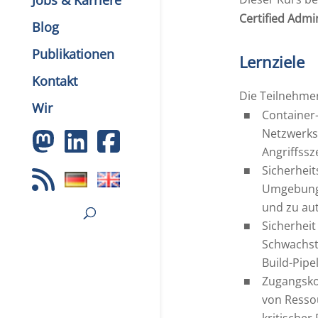
Jobs & Karriere
Certified Admi
Blog
Publikationen
Lernziele
Kontakt
Die Teilnehme
Wir
Container-
Netzwerksc
Angriffss
Sicherheits
Umgebunge
und zu au
Sicherheit
Schwachst
Build-Pipe
Zugangsko
von Resso
kritischer