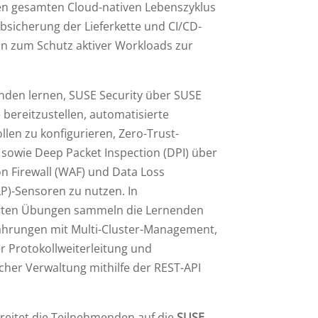
den gesamten Cloud-nativen Lebenszyklus
Absicherung der Lieferkette und CI/CD-
hin zum Schutz aktiver Workloads zur
nden lernen, SUSE Security über SUSE
bereitzustellen, automatisierte
len zu konfigurieren, Zero-Trust-
 sowie Deep Packet Inspection (DPI) über
n Firewall (WAF) und Data Loss
P)-Sensoren zu nutzen. In
erten Übungen sammeln die Lernenden
fahrungen mit Multi-Cluster-Management,
r Protokollweiterleitung und
her Verwaltung mithilfe der REST-API
reitet die Teilnehmenden auf die
SUSE