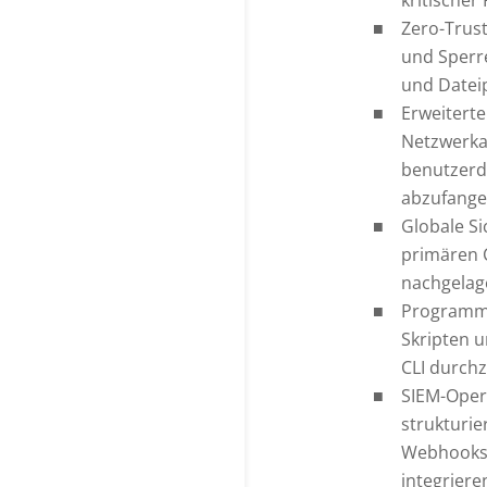
Zero-Trus
und Sperr
und Datei
Erweiterte
Netzwerka
benutzerd
abzufang
Globale Si
primären C
nachgelag
Programma
Skripten 
CLI durch
SIEM-Oper
strukturie
Webhooks 
integriere