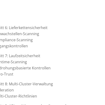
tt 6: Lieferkettensicherheit
hwachstellen-Scanning
mpliance-Scanning
gangskontrollen
tt 7: Laufzeitsicherheit
ntime-Scanning
drohungsbasierte Kontrollen
ro-Trust
tt 8: Multi-Cluster-Verwaltung
deration
ti-Cluster-Richtlinien