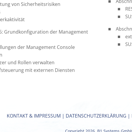
Abschn
tung von Sicherheitsrisiken
RE
s
SU
rkaktivität
Abschni
 5: Grundkonfiguration der Management
ex
SU
ellungen der Management Console
n
zer und Rollen verwalten
ffsteuerung mit externen Diensten
KONTAKT & IMPRESSUM
|
DATENSCHUTZERKLÄRUNG
|
Copyright 2026, B1 Systems Gmb