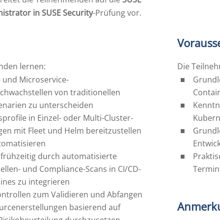
nistrator in SUSE Security
-Prüfung vor.
Vorauss
nden lernen:
Die Teilne
 und Microservice-
Grundl
hwachstellen von traditionellen
Contai
zenarien zu unterscheiden
Kenntn
profile in Einzel- oder Multi-Cluster-
Kubern
n mit Fleet und Helm bereitzustellen
Grundl
tomatisieren
Entwic
 frühzeitig durch automatisierte
Praktis
ellen- und Compliance-Scans in CI/CD-
Termina
lines zu integrieren
ntrollen zum Validieren und Abfangen
Anmerk
urcenerstellungen basierend auf
 Risikobeurteilung durchzusetzen