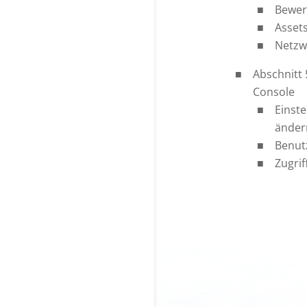
Bewer
Asset
Netzwe
Abschnitt
Console
Einst
änder
Benut
Zugri