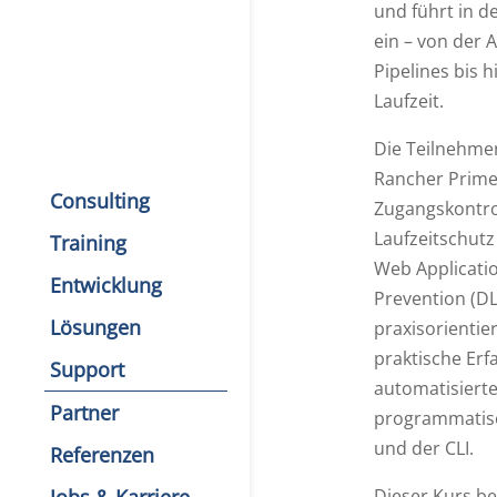
und führt in 
ein – von der 
Pipelines bis 
Laufzeit.
Die Teilnehme
Rancher Prime 
Consulting
Zugangskontrol
Laufzeitschutz
Training
Web Applicatio
Entwicklung
Prevention (DL
Lösungen
praxisorienti
praktische Er
Support
automatisierte
Partner
programmatisc
und der CLI.
Referenzen
Dieser Kurs be