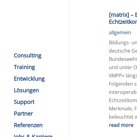
[matrix] – 
Echtzeitk
allgemein
Bildungs- u
deutsche Ge
Consulting
Bundeswehr [
Training
und unter O
XMPP« längs
Entwicklung
Folgenden s
Lösungen
interoperabl
Echtzeitkom
Support
Merkmale, F
Partner
beleuchtet 
Referenzen
read more
Jobs & Karriere