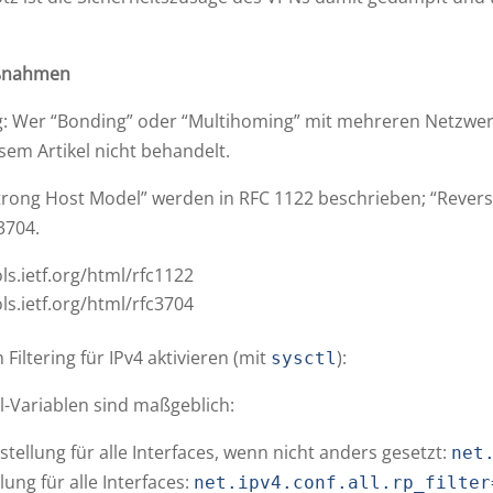
ßnahmen
 Wer “Bonding” oder “Multihoming” mit mehreren Netzwerk-
esem Artikel nicht behandelt.
rong Host Model” werden in RFC 1122 beschrieben; “Reverse 
3704.
ols.ietf.org/html/rfc1122
ols.ietf.org/html/rfc3704
Filtering für IPv4 aktivieren (mit
):
sysctl
l-Variablen sind maßgeblich:
stellung für alle Interfaces, wenn nicht anders gesetzt:
net
lung für alle Interfaces:
net.ipv4.conf.all.rp_filter