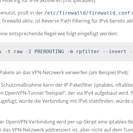
Filtering für IPv4 aktivieren (mit ip6tables):
benutzt, prüft in der
d
/etc/firewalld/firewalld.conf
 firewalld aktiv, ist Reverse Path Filtering für IPv6 bereits akt
ine entsprechende Regel wie folgt eingefügt werden:
s -t raw -I PREROUTING -m rpfilter --invert -
akete an das VPN-Netzwerk verwerfen (am Beispiel IPv4):
e Schutzmaßnahme kann der IP-Paketfilter (iptables, nftable
n OpenVPN-Tunnel “beispiel”, der via IPv4 aufgebaut wird. 
zugefügt; würde die Verbindung mit IPv6 stattfinden, würde 
r OpenVPN-Verbindung wird per up-Skript eine iptables-Reg
an das VPN-Netzwerk addressiert ist, aber nicht auf dem Tun