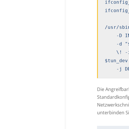
ifconfig
ifconfig
/usr/sbi
    -D IN
    -d "
    \! -i
$tun_dev 
    -j D
Die Angreifbar
Standardkonfig
Netzwerkschnit
unterbinden Si