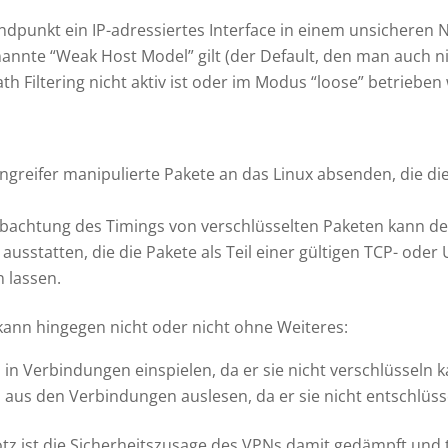
dpunkt ein IP-adressiertes Interface in einem unsicheren 
annte “Weak Host Model” gilt (der Default, den man auch n
th Filtering nicht aktiv ist oder im Modus “loose” betrieben 
ngreifer manipulierte Pakete an das Linux absenden, die d
bachtung des Timings von verschlüsselten Paketen kann der
sstatten, die die Pakete als Teil einer gültigen TCP- ode
 lassen.
kann hingegen nicht oder nicht ohne Weiteres:
in Verbindungen einspielen, da er sie nicht verschlüsseln 
aus den Verbindungen auslesen, da er sie nicht entschlüss
tz ist die Sicherheitszusage des VPNs damit gedämpft und ti