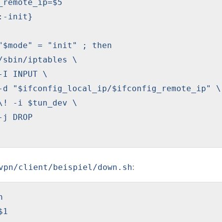
_remote_ip=$5

:-init}

"$mode" = "init" ; then

/sbin/iptables \

-I INPUT \

-d "$ifconfig_local_ip/$ifconfig_remote_ip" \

\! -i $tun_dev \

-j DROP

:
vpn/client/beispiel/down.sh


1
