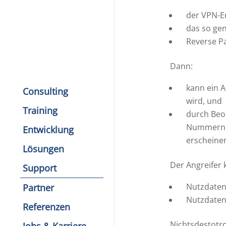
der VPN-En
das so gen
Reverse Pa
Dann:
kann ein A
Consulting
wird, und
Training
durch Beo
Nummern au
Entwicklung
erscheinen
Lösungen
Der Angreifer 
Support
Nutzdaten 
Partner
Nutzdaten 
Referenzen
Nichtsdestotro