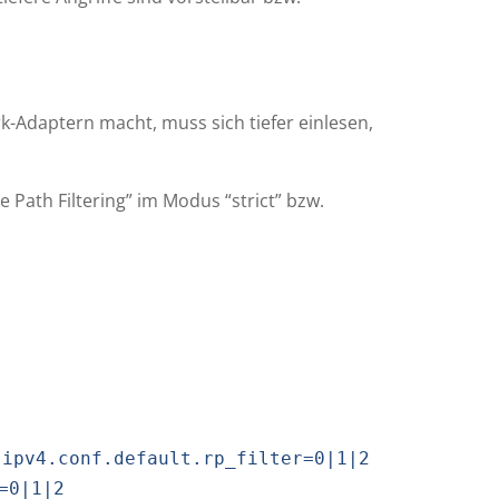
Adaptern macht, muss sich tiefer einlesen,
Path Filtering” im Modus “strict” bzw.
.ipv4.conf.default.rp_filter=0|1|2
=0|1|2