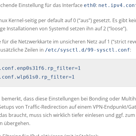
chende Einstellung für das Interface
:
eth0
net.ipv4.con
nux Kernel-seitig per default auf 0 (“aus”) gesetzt. Es gibt 
ge Installationen von Systemd setzen ihn auf 2 (“loose”).
 für die Netzwerkkarte im unsicheren Netz auf 1 (“strict reve
usätzliche Zeilen in
:
/etc/sysctl.d/99-sysctl.conf
.conf.enp0s31f6.rp_filter=1

.conf.wlp61s0.rp_filter=1
 bemerkt, dass diese Einstellungen bei Bonding oder Mult
etups von Traffic-Redirection auf einem VPN-Endpunkt/Gat
das braucht, muss sich wirklich tiefer einlesen und ggf. zu
en übergehen.