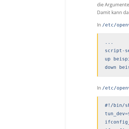
die Argumente
Damit kann da
In
/etc/open
...

script-s
up beisp
down bei
In
/etc/open
#!/bin/sh
tun_dev=$
ifconfig