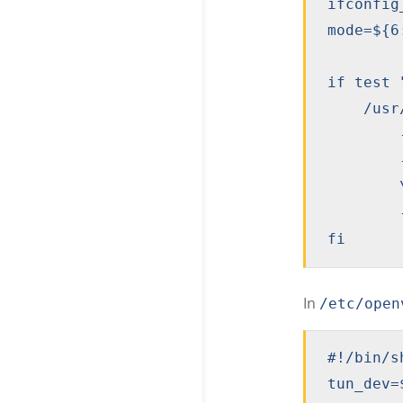
ifconfig
mode=${6
if test 
    /usr
        
        
        
        
fi
In
/etc/open
#!/bin/sh
tun_dev=$