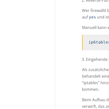
Reverse Path 
Wer firewalld 
auf
und ist
yes
Manuell kann e
ip6table
Eingehende P
Als zusätzlich
behandelt eine
“iptables” hin
kommen.
Beim Aufbau de
verwirft, das 