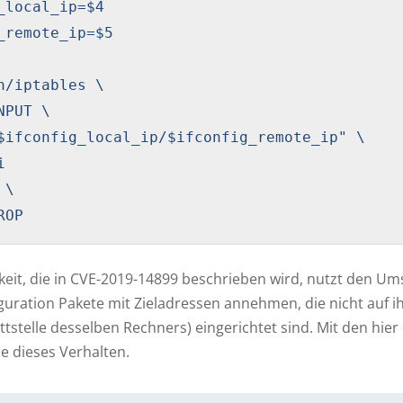
_local_ip=$4

_remote_ip=$5

n/iptables \

PUT \

$ifconfig_local_ip/$ifconfig_remote_ip" \



\

ROP
keit, die in CVE-2019-14899 beschrieben wird, nutzt den Um
uration Pakete mit Zieladressen annehmen, die nicht auf ih
tstelle desselben Rechners) eingerichtet sind. Mit den h
e dieses Verhalten.