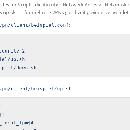
 des up-Skripts, die ihn über Netzwerk-Adresse, Netzmaske
s up-Skript für mehrere VPNs gleichzeitig wiederverwendet
:
vpn/client/beispiel.conf
ecurity 2

iel/up.sh

spiel/down.sh
:
vpn/client/beispiel/up.sh


1

_local_ip=$4
