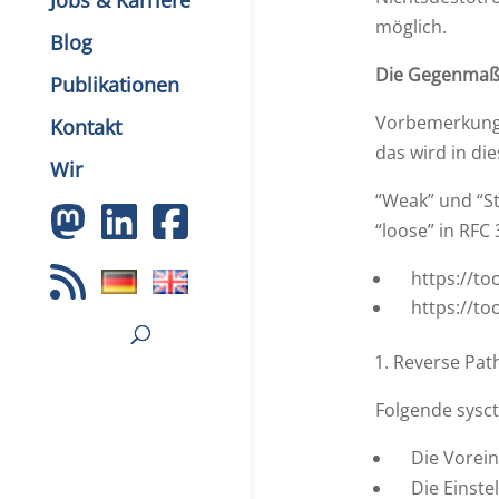
Jobs & Karriere
möglich.
Blog
Die Gegenma
Publikationen
Vorbemerkung:
Kontakt
das wird in di
Wir
“Weak” und “St
“loose” in RFC 
https://to
https://to
Reverse Path 
Folgende sysct
Die Vorein
Die Einstel