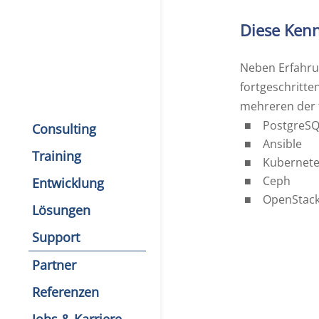
Diese Kenn
Neben Erfahrun
fortgeschritte
mehreren der 
PostgreS
Consulting
Ansible
Training
Kubernet
Ceph
Entwicklung
OpenStac
Lösungen
Support
Partner
Referenzen