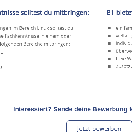
tnisse solltest du mitbringen:
B1 biete
gen im Bereich Linux solltest du
ein fam
vielfäl
ne Fachkenntnisse in einem oder
individ
folgenden Bereiche mitbringen:
überwi
QL
freie 
Zusatz
es
k
Interessiert? Sende deine Bewerbung f
Jetzt bewerben